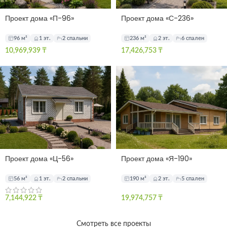
Проект дома «П-96»
Проект дома «С-236»
96 м²
1 эт.
2 спальни
236 м²
2 эт.
6 спален
10,969,939
₸
17,426,753
₸
Проект дома «Ц-56»
Проект дома «Я-190»
56 м²
1 эт.
2 спальни
190 м²
2 эт.
5 спален
7,144,922
₸
19,974,757
₸
Смотреть все проекты