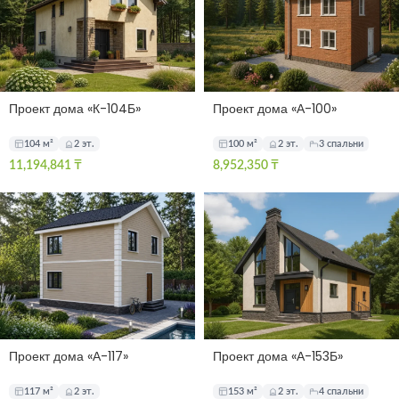
Проект дома «К-104Б»
Проект дома «А-100»
104 м²
2 эт.
100 м²
2 эт.
3 спальни
11,194,841
₸
8,952,350
₸
Проект дома «А-117»
Проект дома «А-153Б»
117 м²
2 эт.
153 м²
2 эт.
4 спальни