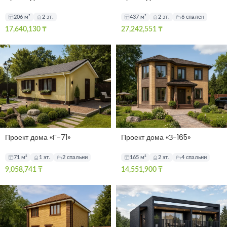
206 м²
2 эт.
437 м²
2 эт.
6 спален
17,640,130
₸
27,242,551
₸
Проект дома «Г-71»
Проект дома «З-165»
71 м²
1 эт.
2 спальни
165 м²
2 эт.
4 спальни
9,058,741
₸
14,551,900
₸