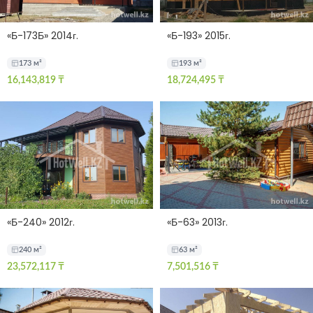
«Б-173Б» 2014г.
«Б-193» 2015г.
173 м²
193 м²
16,143,819
₸
18,724,495
₸
«Б-240» 2012г.
«Б-63» 2013г.
240 м²
63 м²
23,572,117
₸
7,501,516
₸