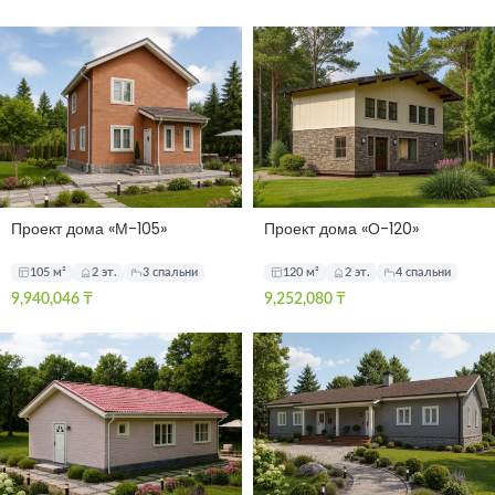
Проект дома «М-105»
Проект дома «О-120»
105 м²
2 эт.
3 спальни
120 м²
2 эт.
4 спальни
9,940,046
₸
9,252,080
₸