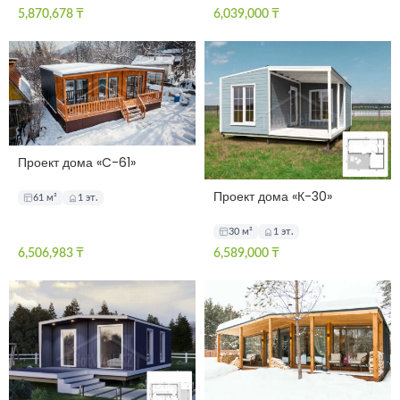
5,870,678
₸
6,039,000
₸
Проект дома «C-61»
Проект дома «К-30»
61 м²
1 эт.
30 м²
1 эт.
6,506,983
₸
6,589,000
₸