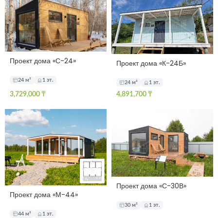
Проект дома «С-24»
Проект дома «К-24Б»
24 м²
1 эт.
24 м²
1 эт.
3,729,000
₸
4,891,700
₸
Проект дома «С-30В»
Проект дома «М-44»
30 м²
1 эт.
44 м²
1 эт.