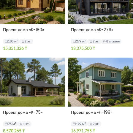
Проект дома «К-180»
Проект дома «К-279»
180 м²
2 эт.
279 м²
2 эт.
8 спален
15,351,336
₸
18,375,500
₸
Проект дома «К-75»
Проект дома «Л-199»
75 м²
1 эт.
199 м²
2 эт.
8,570,265
₸
16,971,755
₸