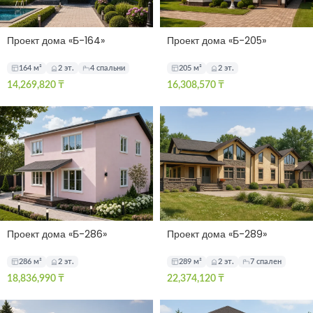
Проект дома «Б-164»
Проект дома «Б-205»
164 м²
2 эт.
4 спальни
205 м²
2 эт.
14,269,820
₸
16,308,570
₸
Проект дома «Б-286»
Проект дома «Б-289»
286 м²
2 эт.
289 м²
2 эт.
7 спален
18,836,990
₸
22,374,120
₸