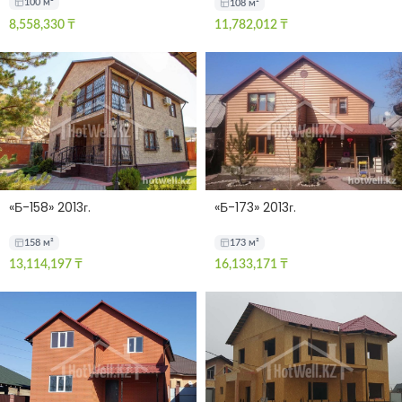
100 м²
108 м²
8,558,330
₸
11,782,012
₸
«Б-158» 2013г.
«Б-173» 2013г.
158 м²
173 м²
13,114,197
₸
16,133,171
₸