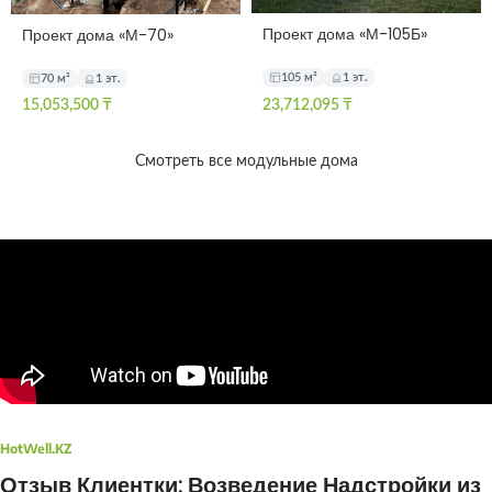
Проект дома «М-105Б»
Проект дома «М-70»
105 м²
1 эт.
70 м²
1 эт.
15,053,500
₸
23,712,095
₸
Смотреть все модульные дома
HotWell.KZ
Отзыв Клиентки: Возведение Надстройки из