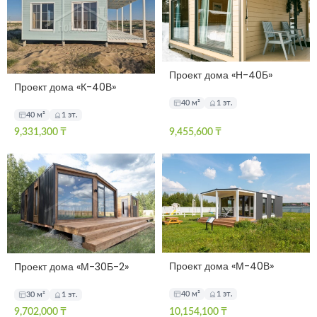
Проект дома «Н-40Б»
Проект дома «К-40В»
40 м²
1 эт.
40 м²
1 эт.
9,331,300
₸
9,455,600
₸
Проект дома «М-40В»
Проект дома «М-30Б-2»
40 м²
1 эт.
30 м²
1 эт.
9,702,000
₸
10,154,100
₸