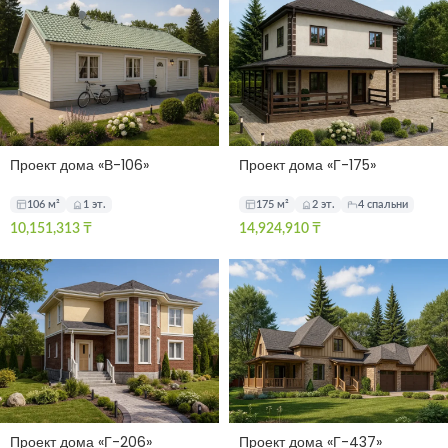
Проект дома «В-106»
Проект дома «Г-175»
106 м²
1 эт.
175 м²
2 эт.
4 спальни
10,151,313
₸
14,924,910
₸
Проект дома «Г-206»
Проект дома «Г-437»