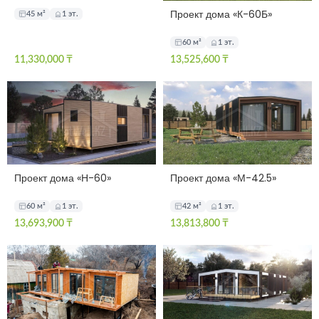
Проект дома «К-60Б»
45 м²
1 эт.
60 м²
1 эт.
11,330,000
₸
13,525,600
₸
Проект дома «Н-60»
Проект дома «М-42.5»
60 м²
1 эт.
42 м²
1 эт.
13,693,900
₸
13,813,800
₸