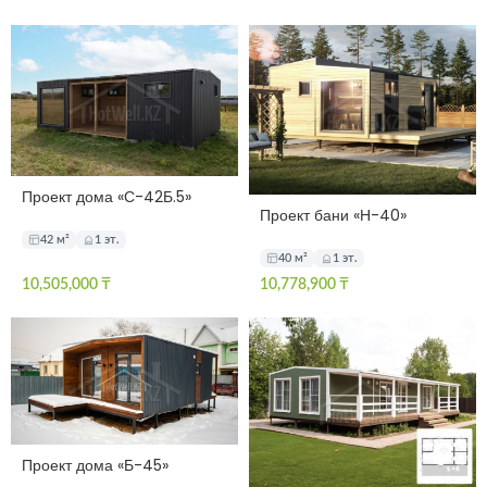
Проект дома «С-42Б.5»
Проект бани «Н-40»
42 м²
1 эт.
40 м²
1 эт.
10,505,000
₸
10,778,900
₸
Проект дома «Б-45»