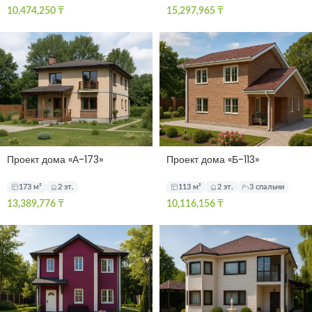
10,474,250
₸
15,297,965
₸
Проект дома «А-173»
Проект дома «Б-113»
173 м²
2 эт.
113 м²
2 эт.
3 спальни
13,389,776
₸
10,116,156
₸