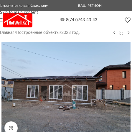
Строим по всему Казахстану
ВАШ РЕГИОН
Skip to navigation
Skip to main content
☎
8(747)743-43-43
Главная
/
Построенные объекты
/
2023 год.
Нажмите, чтобы увеличить