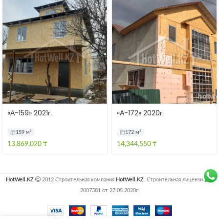
«А-159» 2021г.
«А-172» 2020г.
159 м²
172 м²
13,869,020
₸
14,344,550
₸
HotWell.KZ
2012 Строительная компания
HotWell.KZ
. Строительная лицензия №
2007381 от 27.05.2020г.