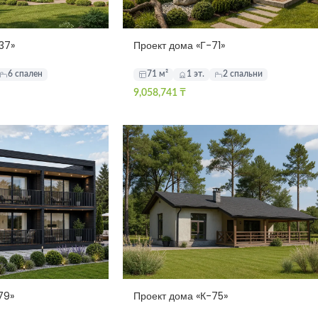
37»
Проект дома «Г-71»
6 спален
71 м²
1 эт.
2 спальни
9,058,741
₸
79»
Проект дома «К-75»