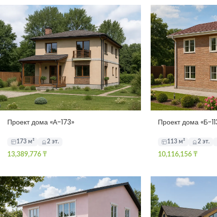
Проект дома «А-173»
Проект дома «Б-11
173 м²
2 эт.
113 м²
2 эт.
13,389,776
₸
10,116,156
₸