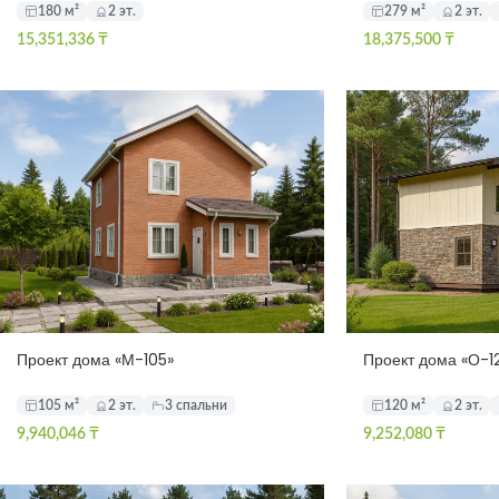
180 м²
2 эт.
279 м²
2 эт.
15,351,336
₸
18,375,500
₸
Проект дома «М-105»
Проект дома «О-1
105 м²
2 эт.
3 спальни
120 м²
2 эт.
9,940,046
₸
9,252,080
₸