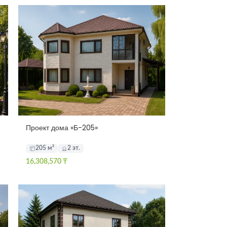
Проект дома «Б-205»
205 м²
2 эт.
16,308,570
₸