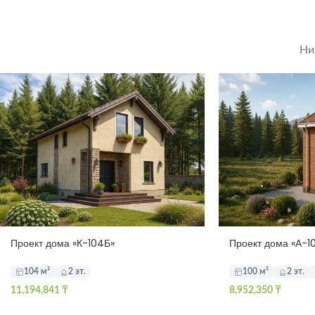
Ни
Проект дома «К-104Б»
Проект дома «А-1
104 м²
2 эт.
100 м²
2 эт.
11,194,841
₸
8,952,350
₸