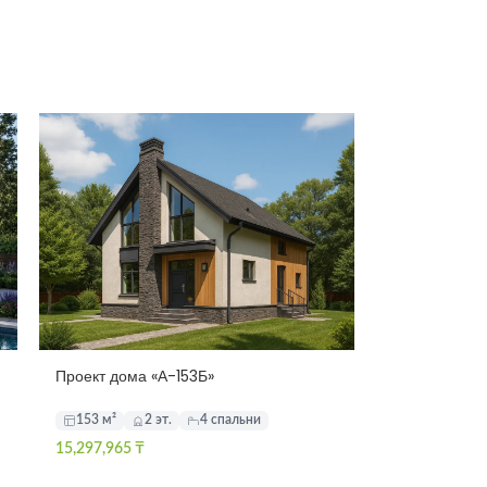
Проект дома «А-153Б»
153 м²
2 эт.
4 спальни
15,297,965
₸