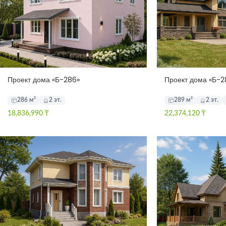
Проект дома «Б-286»
Проект дома «Б-2
286 м²
2 эт.
289 м²
2 эт.
18,836,990
₸
22,374,120
₸