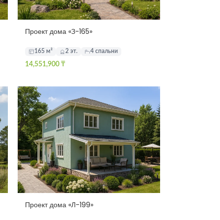
Проект дома «З-165»
165 м²
2 эт.
4 спальни
14,551,900
₸
Проект дома «Л-199»