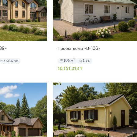
89»
Проект дома «В-106»
7 спален
106 м²
1 эт.
10,151,313
₸