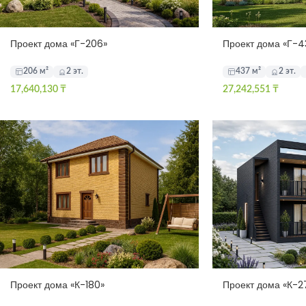
Проект дома «Г-206»
Проект дома «Г-4
206 м²
2 эт.
437 м²
2 эт.
17,640,130
₸
27,242,551
₸
Проект дома «К-180»
Проект дома «К-2