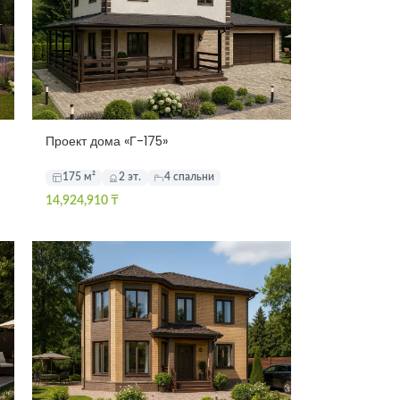
Проект дома «Г-175»
175 м²
2 эт.
4 спальни
14,924,910
₸