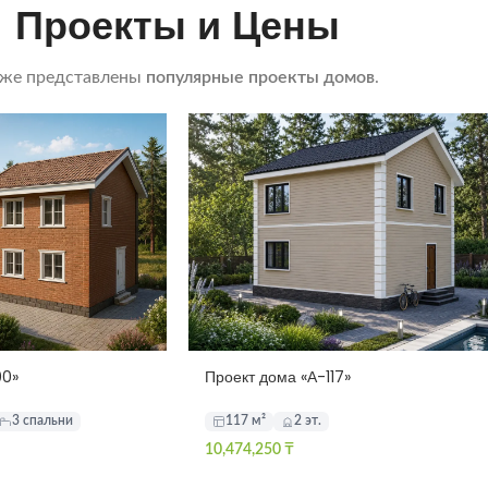
Проекты и Цены
же представлены
популярные проекты домов
.
00»
Проект дома «А-117»
3 спальни
117 м²
2 эт.
10,474,250
₸