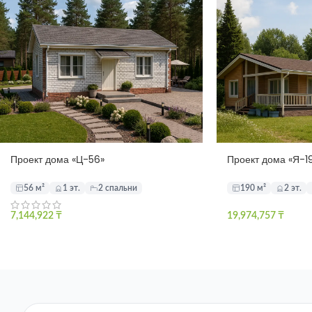
Проект дома «Ц-56»
Проект дома «Я-1
56 м²
1 эт.
2 спальни
190 м²
2 эт.
7,144,922
₸
19,974,757
₸