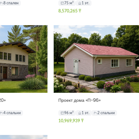
8 спален
75 м²
1 эт.
8,570,265
₸
20»
Проект дома «П-96»
4 спальни
96 м²
1 эт.
2 спальни
10,969,939
₸