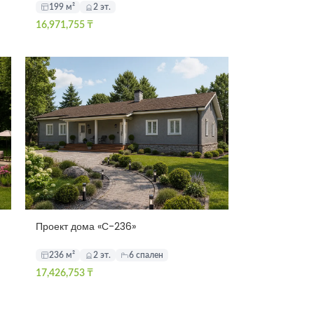
199 м²
2 эт.
16,971,755
₸
Проект дома «С-236»
236 м²
2 эт.
6 спален
17,426,753
₸