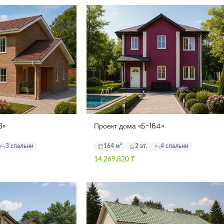
3»
Проект дома «Б-164»
3 спальни
164 м²
2 эт.
4 спальни
14,269,820
₸