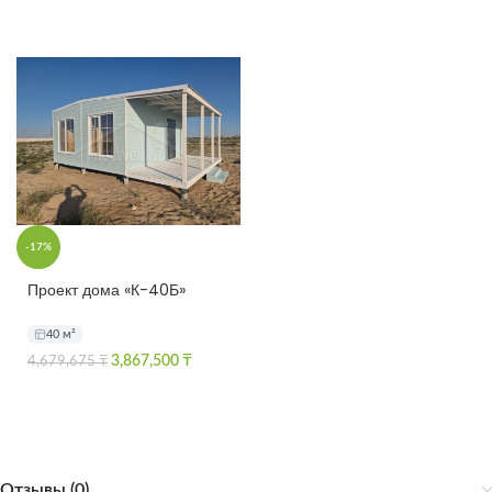
-17%
Проект дома «К-40Б»
2023г. Актобе
40 м²
3,867,500
₸
4,679,675
₸
Отзывы (0)