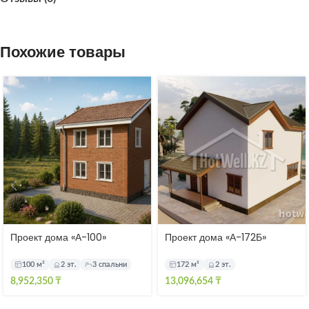
Похожие товары
Проект дома «А-100»
Проект дома «А-172Б»
100 м²
2 эт.
3 спальни
172 м²
2 эт.
8,952,350
₸
13,096,654
₸