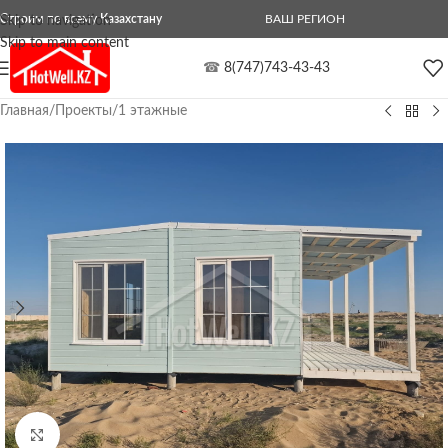
Строим по всему Казахстану
ВАШ РЕГИОН
Skip to navigation
Skip to main content
☎
8(747)743-43-43
Главная
/
Проекты
/
1 этажные
Нажмите, чтобы увеличить