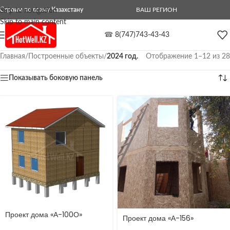
Строим по всему Казахстану
ВАШ РЕГИОН
Skip to navigation
Skip to main content
☎
8(747)743-43-43
Главная
/
Построенные объекты
/
2024 год.
Отображение 1–12 из 28
Показывать боковую панель
Проект дома «А-100О»
Проект дома «А-156»
Сырсулу