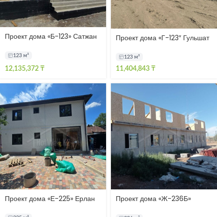
Проект дома «Б-123» Сатжан
Проект дома «Г-123″ Гульшат
123 м²
123 м²
12,135,372
₸
11,404,843
₸
Проект дома «Е-225» Ерлан
Проект дома «Ж-236Б»
Жезказган