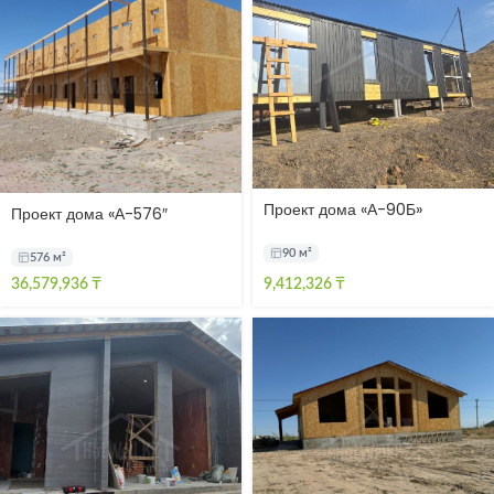
Проект дома «А-90Б»
Проект дома «А-576″
Алаколь
90 м²
576 м²
36,579,936
₸
9,412,326
₸