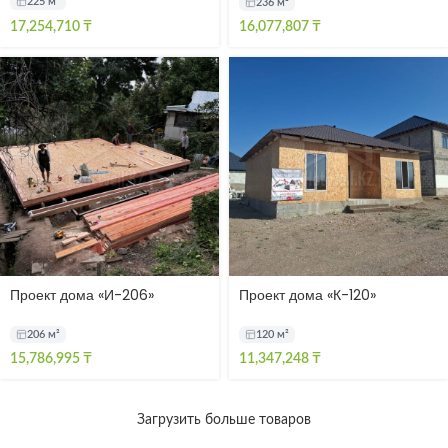
225 м²
236 м²
17,254,710
₸
16,077,807
₸
Проект дома «И-206»
Проект дома «К-120»
Искандер
120 м²
206 м²
15,786,995
₸
11,347,248
₸
Загрузить больше товаров