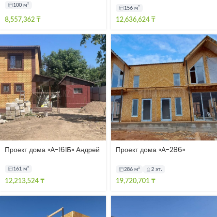
100 м²
156 м²
8,557,362
₸
12,636,624
₸
Проект дома «А-161Б» Андрей
Проект дома «А-286»
Шымкент
161 м²
286 м²
2 эт.
12,213,524
₸
19,720,701
₸