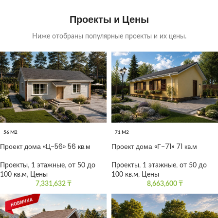
Проекты и Цены
Ниже отобраны популярные проекты и их цены.
56 М2
71 М2
Проект дома «Ц-56» 56 кв.м
Проект дома «Г-71» 71 кв.м
Проекты
,
1 этажные
,
от 50 до
Проекты
,
1 этажные
,
от 50 до
100 кв.м
,
Цены
100 кв.м
,
Цены
7,331,632
₸
8,663,600
₸