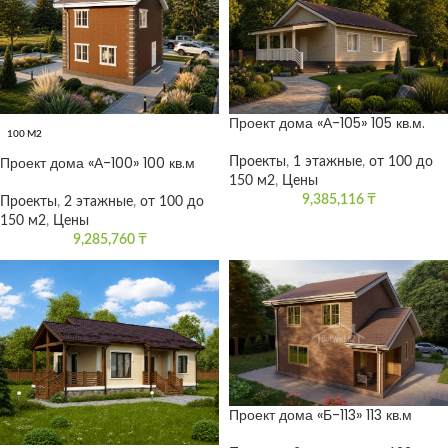
Проект дома «А-105» 105 кв.м.
100 М2
Проект дома «А-100» 100 кв.м
Проекты
,
1 этажные
,
от 100 до
150 м2
,
Цены
9,385,116
₸
Проекты
,
2 этажные
,
от 100 до
150 м2
,
Цены
9,285,760
₸
Проект дома «Б-113» 113 кв.м