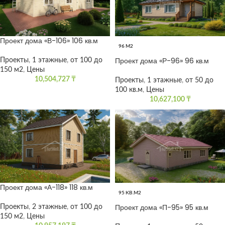
Проект дома «В-106» 106 кв.м
96 М2
Проект дома «Р-96» 96 кв.м
Проекты
,
1 этажные
,
от 100 до
150 м2
,
Цены
10,504,727
₸
Проекты
,
1 этажные
,
от 50 до
100 кв.м
,
Цены
10,627,100
₸
Проект дома «А-118» 118 кв.м
95 КВ.М2
Проект дома «П-95» 95 кв.м
Проекты
,
2 этажные
,
от 100 до
150 м2
,
Цены