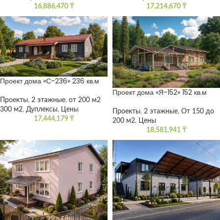
16,886,470
₸
17,214,670
₸
Проект дома «С-236» 236 кв.м
Проект дома «Я-152» 152 кв.м
Проекты
,
2 этажные
,
от 200 м2
300 м2
,
Дуплексы
,
Цены
Проекты
,
2 этажные
,
От 150 до
17,444,179
₸
200 м2
,
Цены
18,581,941
₸