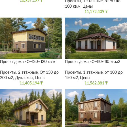
10,957,197
₸
Проекты
,
1 этажные
,
от 50 до
100 кв.м
,
Цены
11,172,409
₸
Проект дома «О-120» 120 кв.м
Проект дома «О-110» 110 кв.м2
Проекты
,
2 этажные
,
От 150 до
Проекты
,
1 этажные
,
от 100 до
200 м2
,
Дуплексы
,
Цены
150 м2
,
Цены
11,405,194
₸
11,562,881
₸