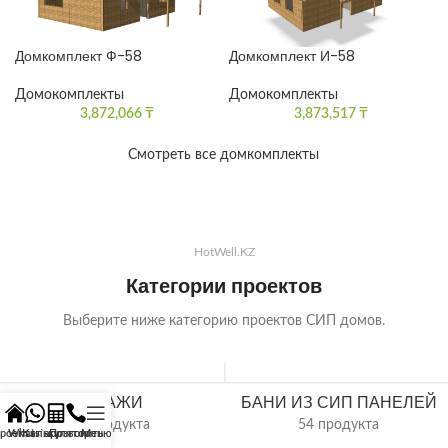
Домкомплект Ф-58
Домкомплект И-58
Домокомплекты
Домокомплекты
3,872,066
₸
3,873,517
₸
Смотреть все домкомплекты
HotWell.KZ
Категории проектов
Выберите ниже категорию проектов СИП домов.
ГАРАЖИ
БАНИ ИЗ СИП ПАНЕЛЕЙ
34 продукта
54 продукта
роекты
Whats`app
Калькулятор
Позвонить
Меню