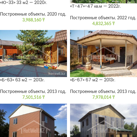
«Ю-33» 33 м2 — 2020г.
«Т-47»-47 кв.м — 2022г.
Построенные объекты
,
2020 год.
Построенные объекты
,
2022 год.
3,988,160
₸
4,832,365
₸
«Б-63» 63 м2 — 2013г.
«Б-67» 67 м2 — 2013г.
Построенные объекты
,
2013 год.
Построенные объекты
,
2013 год.
7,501,516
₸
7,978,014
₸