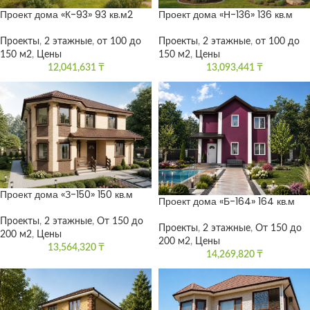
Проект дома «К-93» 93 кв.м2
Проект дома «Н-136» 136 кв.м
Проекты
,
2 этажные
,
от 100 до
Проекты
,
2 этажные
,
от 100 до
150 м2
,
Цены
150 м2
,
Цены
12,041,631
₸
13,093,441
₸
Проект дома «З-150» 150 кв.м
Проект дома «Б-164» 164 кв.м
Проекты
,
2 этажные
,
От 150 до
Проекты
,
2 этажные
,
От 150 до
200 м2
,
Цены
200 м2
,
Цены
13,564,320
₸
14,269,820
₸