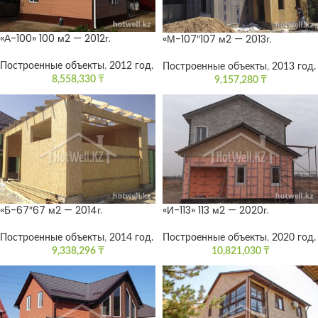
«А-100» 100 м2 — 2012г.
«М-107″107 м2 — 2013г.
Построенные объекты
,
2012 год.
Построенные объекты
,
2013 год.
8,558,330
₸
9,157,280
₸
«Б-67″67 м2 — 2014г.
«И-113» 113 м2 — 2020г.
Построенные объекты
,
2014 год.
Построенные объекты
,
2020 год.
9,338,296
₸
10,821,030
₸