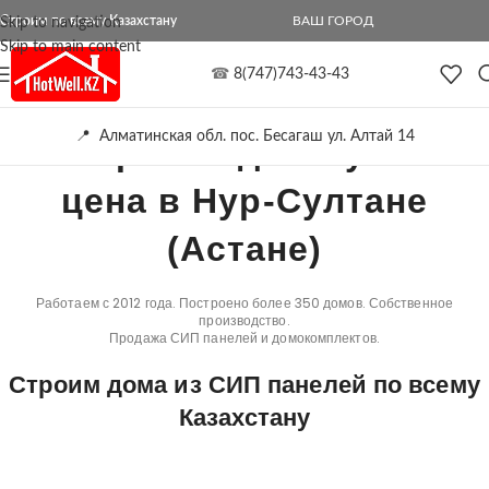
Строим по всему Казахстану
ВАШ ГОРОД
Skip to navigation
Skip to main content
☎
8(747)743-43-43
📍 Алматинская обл. пос. Бесагаш ул. Алтай 14
Построить дом лучшая
цена в Нур-Султане
(Астане)
Работаем с 2012 года. Построено более 350 домов. Собственное
производство.
Продажа СИП панелей и домокомплектов.
Строим дома из СИП панелей по всему
Казахстану