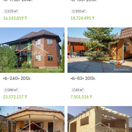
173 м²
193 м²
16,143,819
₸
18,724,495
₸
«Б-240» 2012г.
«Б-63» 2013г.
240 м²
63 м²
23,572,117
₸
7,501,516
₸