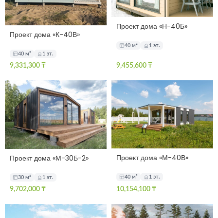
Проект дома «Н-40Б»
Проект дома «К-40В»
40 м²
1 эт.
40 м²
1 эт.
9,331,300
₸
9,455,600
₸
Проект дома «М-40В»
Проект дома «М-30Б-2»
40 м²
1 эт.
30 м²
1 эт.
9,702,000
₸
10,154,100
₸