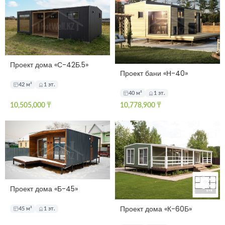
Проект дома «С-42Б.5»
Проект бани «Н-40»
42 м²
1 эт.
40 м²
1 эт.
10,505,000
₸
10,778,900
₸
Проект дома «Б-45»
Проект дома «К-60Б»
45 м²
1 эт.