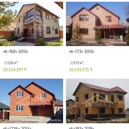
«Б-158» 2013г.
«Б-173» 2013г.
158 м²
173 м²
13,114,197
₸
16,133,171
₸
«Б-173Б» 2014г.
«Б-193» 2015г.