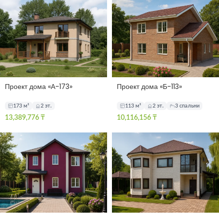
Проект дома «А-173»
Проект дома «Б-113»
173 м²
2 эт.
113 м²
2 эт.
3 спальни
13,389,776
₸
10,116,156
₸