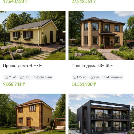
17,640,130
₸
27,242,551
₸
Проект дома «Г-71»
Проект дома «З-165»
71 м²
1 эт.
2 спальни
165 м²
2 эт.
4 спальни
9,058,741
₸
14,551,900
₸