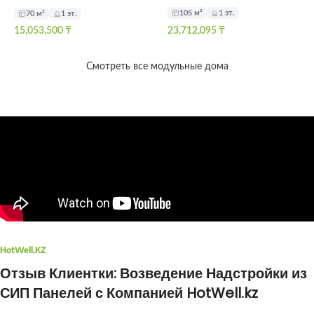
105 м²
1 эт.
70 м²
1 эт.
15,053,500
₸
23,712,095
₸
Смотреть все модульные дома
HotWell.KZ
Отзыв Клиентки: Возведение Надстройки из
СИП Панелей с Компанией HotWell.kz