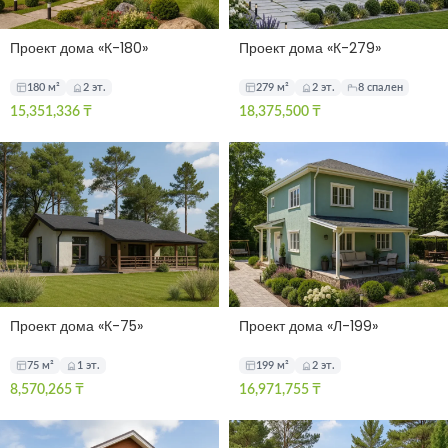
Проект дома «К-180»
Проект дома «К-279»
180 м²
2 эт.
279 м²
2 эт.
8 спален
15,351,336
₸
18,375,500
₸
Проект дома «К-75»
Проект дома «Л-199»
75 м²
1 эт.
199 м²
2 эт.
8,570,265
₸
16,971,755
₸