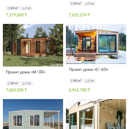
60 м²
1 эт.
40 м²
1 эт.
7,579,000
₸
7,655,274
₸
Проект дома «С-40»
Проект дома «М-30»
40 м²
1 эт.
30 м²
1 эт.
7,683,500
₸
8,961,700
₸