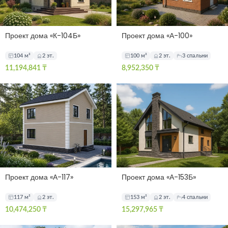
Проект дома «К-104Б»
Проект дома «А-100»
104 м²
2 эт.
100 м²
2 эт.
3 спальни
11,194,841
₸
8,952,350
₸
Проект дома «А-117»
Проект дома «А-153Б»
117 м²
2 эт.
153 м²
2 эт.
4 спальни
10,474,250
₸
15,297,965
₸