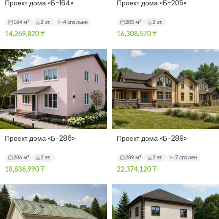
Проект дома «Б-164»
Проект дома «Б-205»
164 м²
2 эт.
4 спальни
205 м²
2 эт.
14,269,820
₸
16,308,570
₸
Проект дома «Б-286»
Проект дома «Б-289»
286 м²
2 эт.
289 м²
2 эт.
7 спален
18,836,990
₸
22,374,120
₸