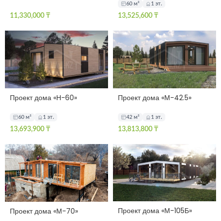
60 м²
1 эт.
11,330,000
₸
13,525,600
₸
Проект дома «Н-60»
Проект дома «М-42.5»
60 м²
1 эт.
42 м²
1 эт.
13,693,900
₸
13,813,800
₸
Проект дома «М-105Б»
Проект дома «М-70»