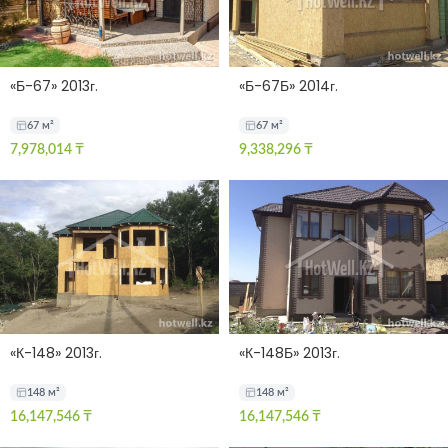
«Б-67» 2013г.
«Б-67Б» 2014г.
67 м²
67 м²
7,978,014
₸
9,338,296
₸
«К-148» 2013г.
«К-148Б» 2013г.
148 м²
148 м²
16,147,546
₸
16,147,546
₸