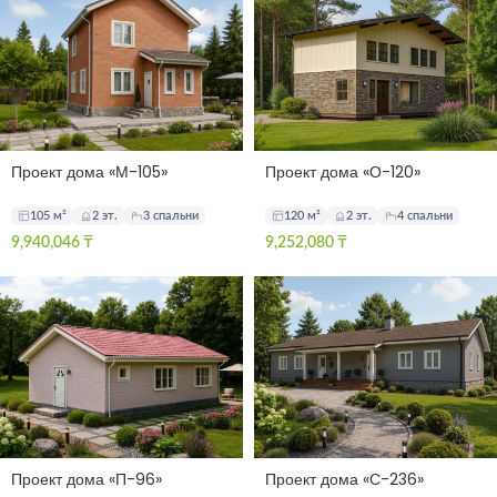
Проект дома «М-105»
Проект дома «О-120»
105 м²
2 эт.
3 спальни
120 м²
2 эт.
4 спальни
9,940,046
₸
9,252,080
₸
Проект дома «П-96»
Проект дома «С-236»