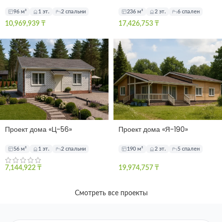
96 м²
1 эт.
2 спальни
236 м²
2 эт.
6 спален
10,969,939
₸
17,426,753
₸
Проект дома «Ц-56»
Проект дома «Я-190»
56 м²
1 эт.
2 спальни
190 м²
2 эт.
5 спален
7,144,922
₸
19,974,757
₸
Смотреть все проекты