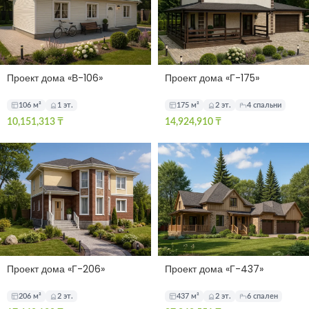
Проект дома «В-106»
Проект дома «Г-175»
106 м²
1 эт.
175 м²
2 эт.
4 спальни
10,151,313
₸
14,924,910
₸
Проект дома «Г-206»
Проект дома «Г-437»
206 м²
2 эт.
437 м²
2 эт.
6 спален