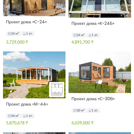
Проект дома «С-24»
Проект дома «К-24Б»
24 м²
1 эт.
24 м²
1 эт.
3,729,000
₸
4,891,700
₸
Проект дома «С-30В»
Проект дома «М-44»
30 м²
1 эт.
44 м²
1 эт.
5,870,678
₸
6,039,000
₸