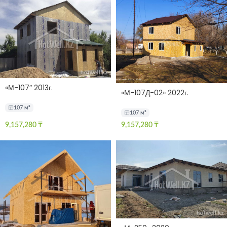
«М-107″ 2013г.
«М-107Д-02» 2022г.
107 м²
107 м²
9,157,280
₸
9,157,280
₸