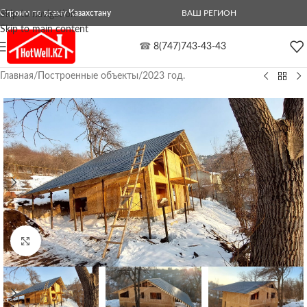
Строим по всему Казахстану
ВАШ РЕГИОН
Skip to navigation
Skip to main content
☎
8(747)743-43-43
Главная
/
Построенные объекты
/
2023 год.
Нажмите, чтобы увеличить