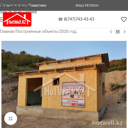
Строим по всему Казахстану
ВАШ РЕГИОН
Skip to navigation
Skip to main content
☎
8(747)743-43-43
Главная
/
Построенные объекты
/
2020 год.
Нажмите, чтобы увеличить