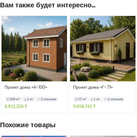
Вам также будет интересно…
Проект дома «А-100»
Проект дома «Г-71»
100 м²
2 эт.
3 спальни
71 м²
1 эт.
2 спальни
8,952,350
₸
9,058,741
₸
Похожие товары