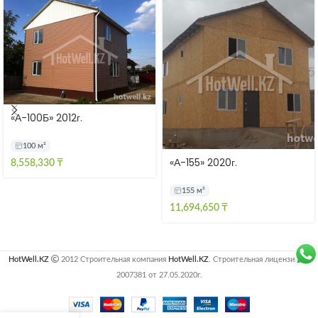
«А-100Б» 2012г.
100 м²
«А-155» 2020г.
8,558,330
₸
155 м²
11,694,650
₸
HotWell.KZ
2012 Строительная компания
HotWell.KZ
. Строительная лицензия №
2007381 от 27.05.2020г.