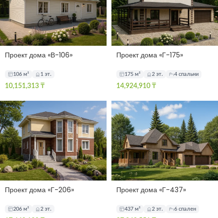
Проект дома «В-106»
Проект дома «Г-175»
106 м²
1 эт.
175 м²
2 эт.
4 спальни
10,151,313
₸
14,924,910
₸
Проект дома «Г-206»
Проект дома «Г-437»
206 м²
2 эт.
437 м²
2 эт.
6 спален