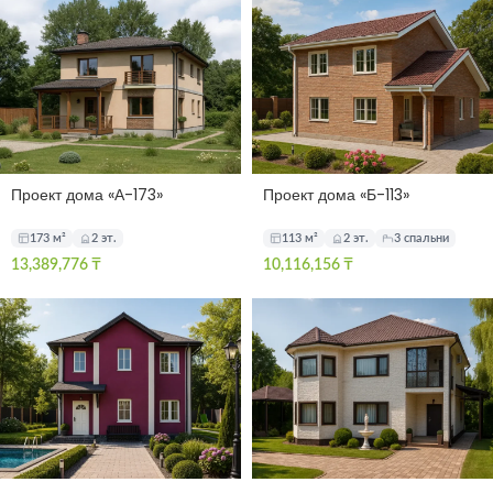
Проект дома «А-173»
Проект дома «Б-113»
173 м²
2 эт.
113 м²
2 эт.
3 спальни
13,389,776
₸
10,116,156
₸