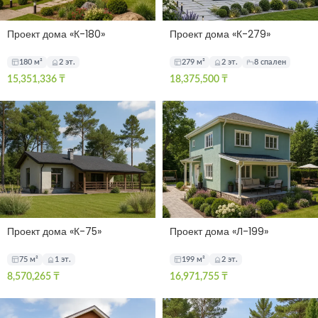
Проект дома «К-180»
Проект дома «К-279»
180 м²
2 эт.
279 м²
2 эт.
8 спален
15,351,336
₸
18,375,500
₸
Проект дома «К-75»
Проект дома «Л-199»
75 м²
1 эт.
199 м²
2 эт.
8,570,265
₸
16,971,755
₸