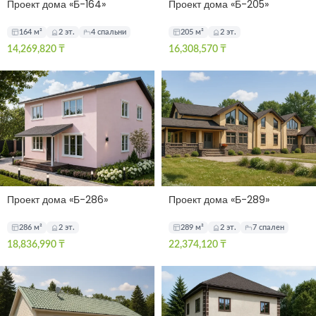
Проект дома «Б-164»
Проект дома «Б-205»
164 м²
2 эт.
4 спальни
205 м²
2 эт.
14,269,820
₸
16,308,570
₸
Проект дома «Б-286»
Проект дома «Б-289»
286 м²
2 эт.
289 м²
2 эт.
7 спален
18,836,990
₸
22,374,120
₸