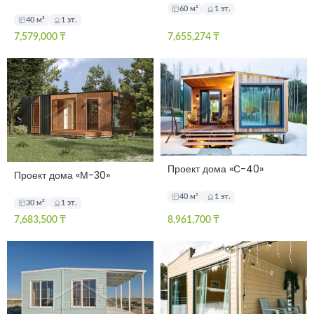
60 м²
1 эт.
40 м²
1 эт.
7,579,000
₸
7,655,274
₸
Проект дома «С-40»
Проект дома «М-30»
40 м²
1 эт.
30 м²
1 эт.
7,683,500
₸
8,961,700
₸