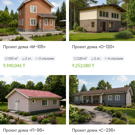
Проект дома «М-105»
Проект дома «О-120»
105 м²
2 эт.
3 спальни
120 м²
2 эт.
4 спальни
9,940,046
₸
9,252,080
₸
Проект дома «П-96»
Проект дома «С-236»