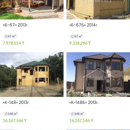
«Б-67» 2013г.
«Б-67Б» 2014г.
67 м²
67 м²
7,978,014
₸
9,338,296
₸
«К-148» 2013г.
«К-148Б» 2013г.
148 м²
148 м²
16,147,546
₸
16,147,546
₸