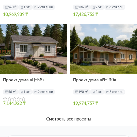
96 м²
1 эт.
2 спальни
236 м²
2 эт.
6 спален
10,969,939
₸
17,426,753
₸
Проект дома «Ц-56»
Проект дома «Я-190»
56 м²
1 эт.
2 спальни
190 м²
2 эт.
5 спален
7,144,922
₸
19,974,757
₸
Смотреть все проекты