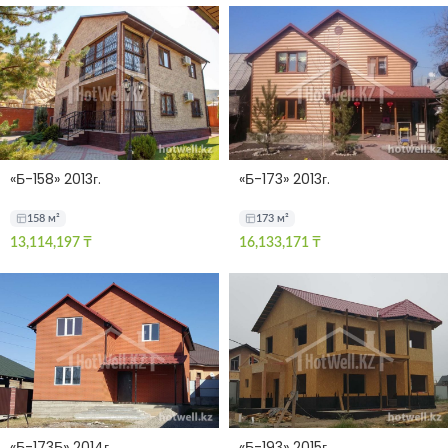
«Б-158» 2013г.
«Б-173» 2013г.
158 м²
173 м²
13,114,197
₸
16,133,171
₸
«Б-173Б» 2014г.
«Б-193» 2015г.