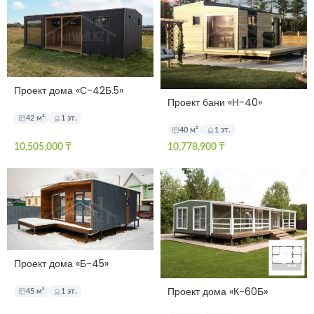
Проект дома «С-42Б.5»
Проект бани «Н-40»
42 м²
1 эт.
40 м²
1 эт.
10,505,000
₸
10,778,900
₸
Проект дома «Б-45»
Проект дома «К-60Б»
45 м²
1 эт.