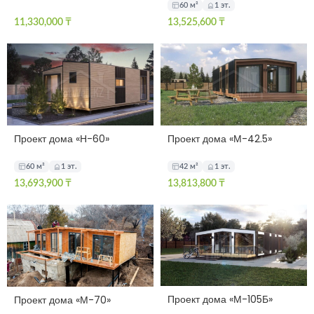
60 м²
1 эт.
11,330,000
₸
13,525,600
₸
Проект дома «Н-60»
Проект дома «М-42.5»
60 м²
1 эт.
42 м²
1 эт.
13,693,900
₸
13,813,800
₸
Проект дома «М-105Б»
Проект дома «М-70»