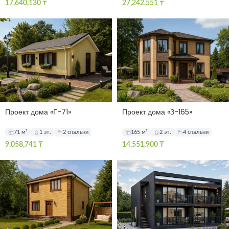
17,640,130
₸
27,242,551
₸
Проект дома «Г-71»
Проект дома «З-165»
71 м²
1 эт.
2 спальни
165 м²
2 эт.
4 спальни
9,058,741
₸
14,551,900
₸