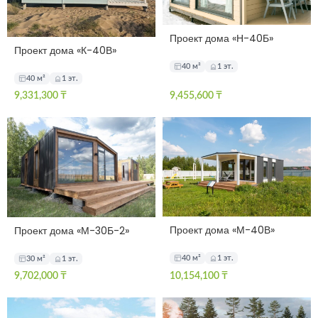
Проект дома «Н-40Б»
Проект дома «К-40В»
40 м²
1 эт.
40 м²
1 эт.
9,331,300
₸
9,455,600
₸
Проект дома «М-40В»
Проект дома «М-30Б-2»
40 м²
1 эт.
30 м²
1 эт.
9,702,000
₸
10,154,100
₸