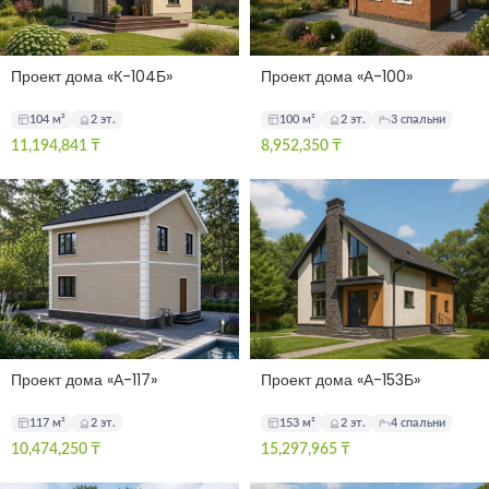
Проект дома «К-104Б»
Проект дома «А-100»
104 м²
2 эт.
100 м²
2 эт.
3 спальни
11,194,841
₸
8,952,350
₸
Проект дома «А-117»
Проект дома «А-153Б»
117 м²
2 эт.
153 м²
2 эт.
4 спальни
10,474,250
₸
15,297,965
₸