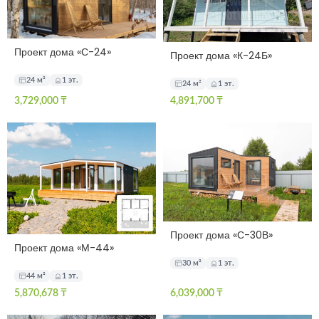
Проект дома «С-24»
Проект дома «К-24Б»
24 м²
1 эт.
24 м²
1 эт.
3,729,000
₸
4,891,700
₸
Проект дома «С-30В»
Проект дома «М-44»
30 м²
1 эт.
44 м²
1 эт.
5,870,678
₸
6,039,000
₸