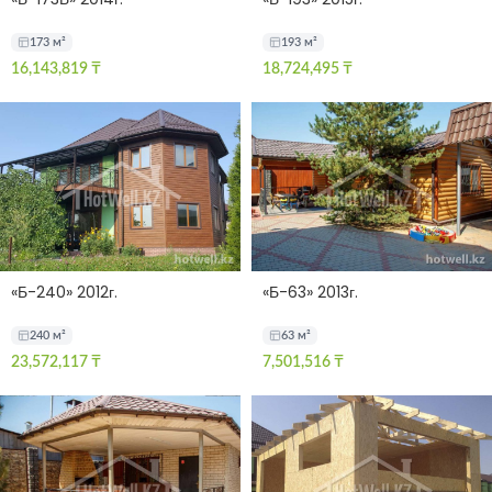
173 м²
193 м²
16,143,819
₸
18,724,495
₸
«Б-240» 2012г.
«Б-63» 2013г.
240 м²
63 м²
23,572,117
₸
7,501,516
₸