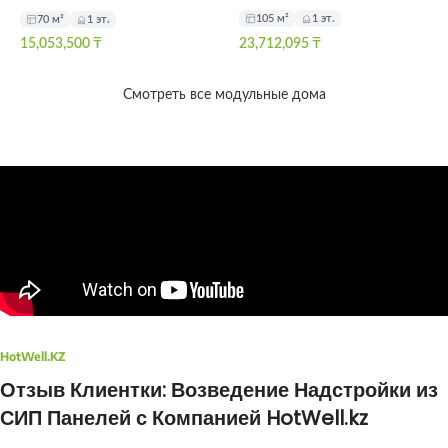
105 м²
1 эт.
70 м²
1 эт.
15,053,500
₸
23,712,095
₸
Смотреть все модульные дома
HotWell.KZ
Отзыв Клиентки: Возведение Надстройки из
СИП Панелей с Компанией HotWell.kz