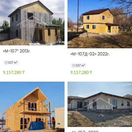
«М-107″ 2013г.
«М-107Д-02» 2022г.
107 м²
107 м²
9,157,280
₸
9,157,280
₸