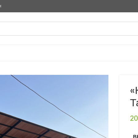
Н
«
Т
20
В