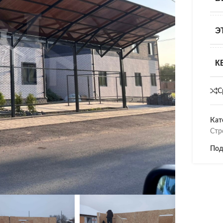
Э
К
С
Кат
Стр
Под