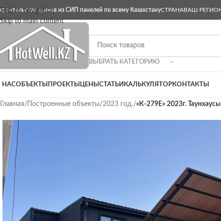
троительство домов из СИП панелей по всему Казахстану
Skip to navigation
СТРАНА
ВАШ РЕГИО
Skip to main content
ВЫБРАТЬ КАТЕГОРИЮ
 НАС
ОБЪЕКТЫ
ПРОЕКТЫ
ЦЕНЫ
СТАТЬИ
КАЛЬКУЛЯТОР
КОНТАКТЫ
Главная
/
Построенные объекты
/
2023 год.
/
«К-279Е» 2023г. Таунхаусы