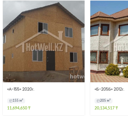
«А-155» 2020г.
«Б-205Б» 2012г.
155 м²
205 м²
11,694,650
₸
20,134,517
₸