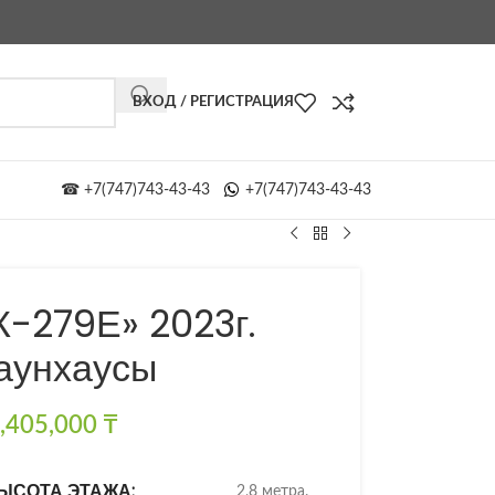
ВХОД / РЕГИСТРАЦИЯ
☎ +7(747)743-43-43
+7(747)743-43-43
К-279Е» 2023г.
аунхаусы
,405,000
₸
ЫСОТА ЭТАЖА:
2,8 метра.