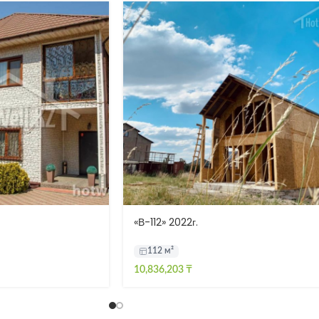
«В-112» 2022г.
112 м²
10,836,203
₸