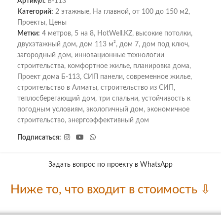
Артикул:
Б-113
Категорий:
2 этажные
,
На главной
,
от 100 до 150 м2
,
Проекты
,
Цены
Метки:
4 метров
,
5 на 8
,
HotWell.KZ
,
высокие потолки
,
двухэтажный дом
,
дом 113 м²
,
дом 7
,
дом под ключ
,
загородный дом
,
инновационные технологии
строительства
,
комфортное жилье
,
планировка дома
,
Проект дома Б-113
,
СИП панели
,
современное жилье
,
строительство в Алматы
,
строительство из СИП
,
теплосберегающий дом
,
три спальни
,
устойчивость к
погодным условиям
,
экологичный дом
,
экономичное
строительство
,
энергоэффективный дом
Подписаться:
Задать вопрос по проекту в WhatsApp
Ниже то, что входит в стоимость ⇩