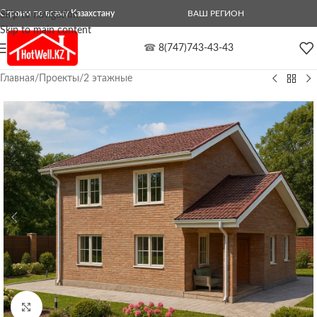
Строим по всему Казахстану
ВАШ РЕГИОН
Skip to navigation
Skip to main content
☎
8(747)743-43-43
Главная
/
Проекты
/
2 этажные
Нажмите, чтобы увеличить