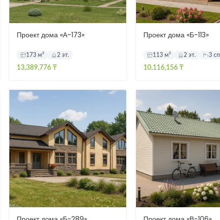
Проект дома «А-173»
Проект дома «Б-113»
173 м²
2 эт.
113 м²
2 эт.
3 с
13,389,776
₸
10,116,156
₸
Проект дома «Б-289»
Проект дома «В-106»