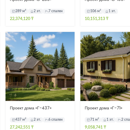
289 м²
2 эт.
7 спален
106 м²
1 эт.
22,374,120
₸
10,151,313
₸
Проект дома «Г-437»
Проект дома «Г-71»
437 м²
2 эт.
6 спален
71 м²
1 эт.
2 сп
27,242,551
₸
9,058,741
₸