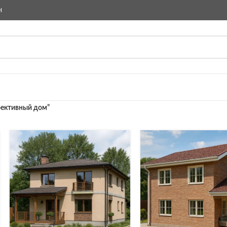
Н
фективный дом”