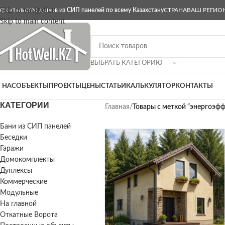
троительство домов из СИП панелей по всему Казахстану
Skip to navigation
СТРАНА
ВАШ РЕГИО
Skip to main content
ВЫБРАТЬ КАТЕГОРИЮ
 НАС
ОБЪЕКТЫ
ПРОЕКТЫ
ЦЕНЫ
СТАТЬИ
КАЛЬКУЛЯТОР
КОНТАКТЫ
КАТЕГОРИИ
Главная
/
Товары с меткой “энергоэф
Бани из СИП панелей
Беседки
Гаражи
Домокомплекты
Дуплексы
Коммерческие
Модульные
На главной
Откатные Ворота