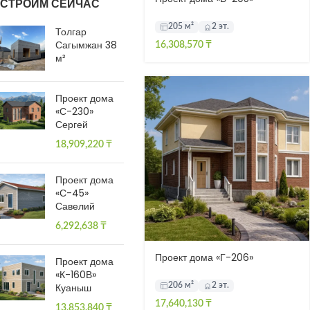
СТРОИМ СЕЙЧАС
205 м²
2 эт.
Толгар
Сагымжан 38
16,308,570
₸
м²
Проект дома
«С-230»
Сергей
18,909,220
₸
Проект дома
«С-45»
Савелий
6,292,638
₸
Проект дома «Г-206»
Проект дома
«К-160В»
Куаныш
206 м²
2 эт.
17,640,130
₸
13,853,840
₸