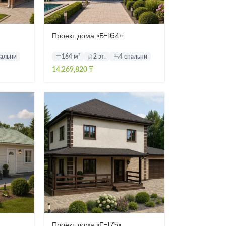
Проект дома «Б-164»
пальни
164 м²
2 эт.
4 спальни
14,269,820
₸
Проект дома «Г-175»