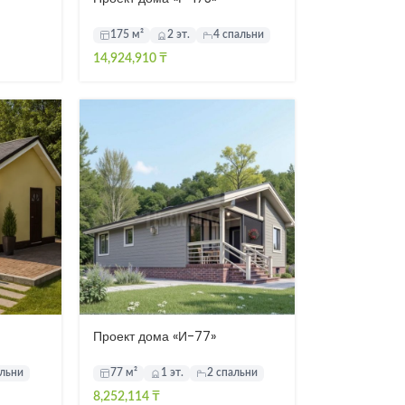
175 м²
2 эт.
4 спальни
14,924,910
₸
Проект дома «И-77»
альни
77 м²
1 эт.
2 спальни
8,252,114
₸