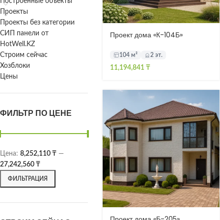
Построенные объекты
Проекты
Проекты без категории
СИП панели от
Проект дома «К-104Б»
HotWell.KZ
Строим сейчас
104 м²
2 эт.
Хозблоки
11,194,841
₸
Цены
ФИЛЬТР ПО ЦЕНЕ
Цена:
8,252,110 ₸
—
27,242,560 ₸
ФИЛЬТРАЦИЯ
Проект дома «Б-205»