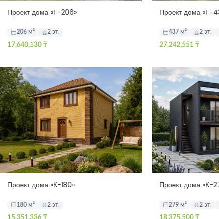
Проект дома «Г-206»
Проект дома «Г-4
206 м²
2 эт.
437 м²
2 эт.
17,640,130
₸
27,242,551
₸
Проект дома «К-180»
Проект дома «К-2
180 м²
2 эт.
279 м²
2 эт.
15,351,336
₸
18,375,500
₸