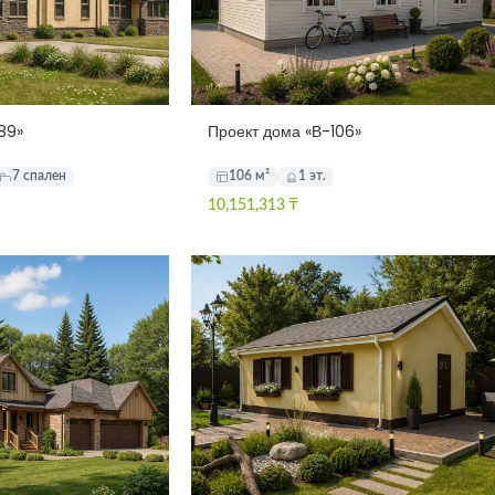
89»
Проект дома «В-106»
7 спален
106 м²
1 эт.
10,151,313
₸