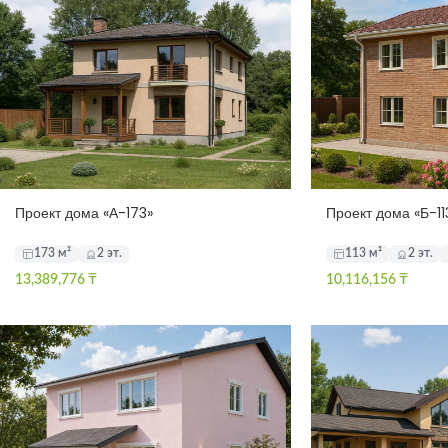
Проект дома «А-173»
Проект дома «Б-11
173 м²
2 эт.
113 м²
2 эт.
13,389,776
₸
10,116,156
₸