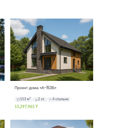
Проект дома «А-153Б»
153 м²
2 эт.
4 спальни
15,297,965
₸