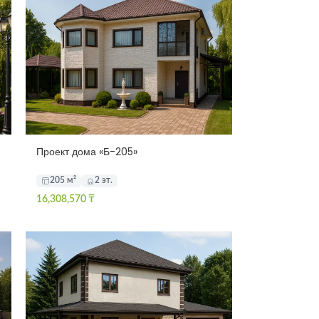
Проект дома «Б-205»
205 м²
2 эт.
16,308,570
₸