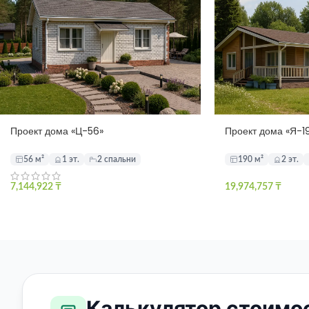
Проект дома «Ц-56»
Проект дома «Я-1
56 м²
1 эт.
2 спальни
190 м²
2 эт.
7,144,922
₸
19,974,757
₸