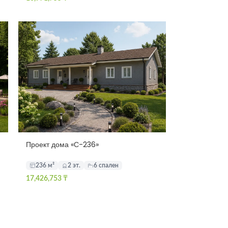
Проект дома «С-236»
236 м²
2 эт.
6 спален
17,426,753
₸