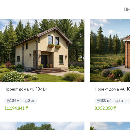
Ни
Проект дома «К-104Б»
Проект дома «А-1
104 м²
2 эт.
100 м²
2 эт.
11,194,841
₸
8,952,350
₸