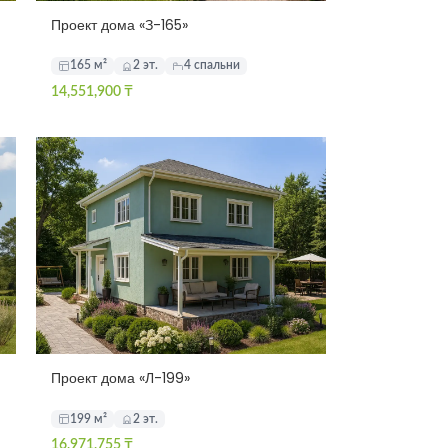
Проект дома «З-165»
165 м²
2 эт.
4 спальни
14,551,900
₸
Проект дома «Л-199»
199 м²
2 эт.
16,971,755
₸