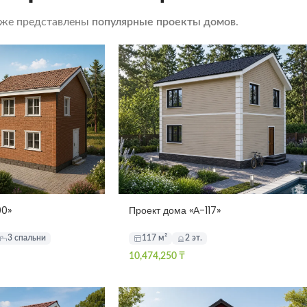
же представлены
популярные проекты домов
.
00»
Проект дома «А-117»
3 спальни
117 м²
2 эт.
10,474,250
₸