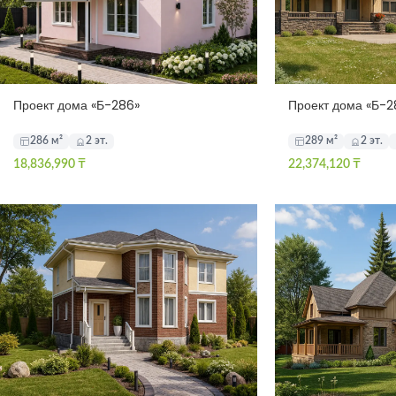
Проект дома «Б-286»
Проект дома «Б-2
286 м²
2 эт.
289 м²
2 эт.
18,836,990
₸
22,374,120
₸