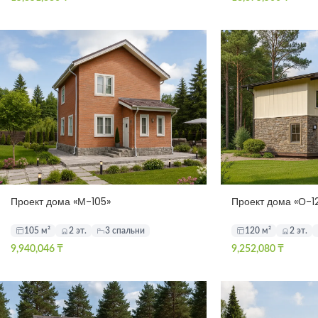
Проект дома «М-105»
Проект дома «О-1
105 м²
2 эт.
3 спальни
120 м²
2 эт.
9,940,046
₸
9,252,080
₸