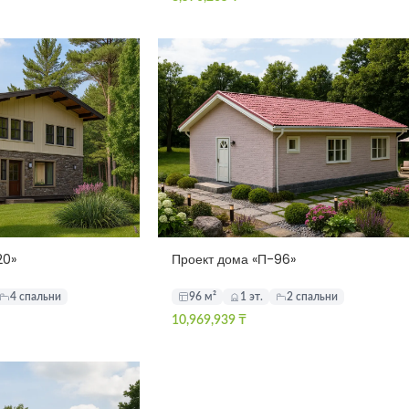
20»
Проект дома «П-96»
4 спальни
96 м²
1 эт.
2 спальни
10,969,939
₸