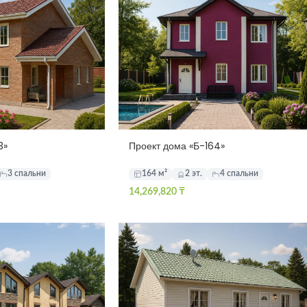
3»
Проект дома «Б-164»
3 спальни
164 м²
2 эт.
4 спальни
14,269,820
₸