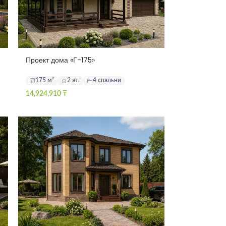
Проект дома «Г-175»
175 м²
2 эт.
4 спальни
14,924,910
₸