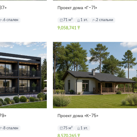
37»
Проект дома «Г-71»
6 спален
71 м²
1 эт.
2 спальни
9,058,741
₸
79»
Проект дома «К-75»
8 спален
75 м²
1 эт.
8,570,265
₸