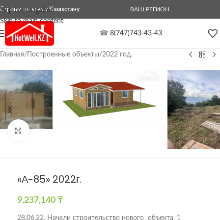
Строим по всему Казахстану
ВАШ РЕГИОН
Skip to navigation
Skip to main content
☎
8(747)743-43-43
Главная
/
Построенные объекты
/
2022 год.
Нажмите, чтобы увеличить
«А-85» 2022г.
9,237,140
₸
28.06.22. Начали строительство нового объекта, 1