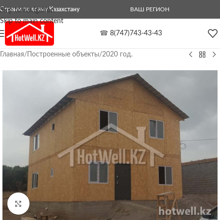
Строим по всему Казахстану
ВАШ РЕГИОН
Skip to navigation
Skip to main content
☎
8(747)743-43-43
Главная
/
Построенные объекты
/
2020 год.
Нажмите, чтобы увеличить