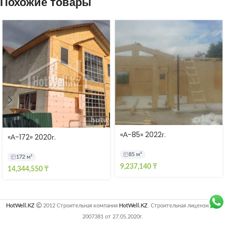
Похожие товары
«А-85» 2022г.
«А-172» 2020г.
85 м²
172 м²
9,237,140
₸
14,344,550
₸
HotWell.KZ
2012 Строительная компания
HotWell.KZ
. Строительная лицензия №
2007381 от 27.05.2020г.