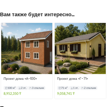
Вам также будет интересно…
Проект дома «А-100»
Проект дома «Г-71»
100 м²
2 эт.
3 спальни
71 м²
1 эт.
2 спальни
8,952,350
₸
9,058,741
₸