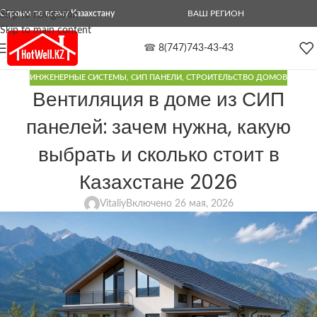
Строим по всему Казахстану
ВАШ РЕГИОН
Skip to navigation
Skip to main content
☎
8(747)743-43-43
ИНЖЕНЕРНЫЕ СИСТЕМЫ
,
СИП ПАНЕЛИ
,
СТРОИТЕЛЬСТВО ДОМОВ
Вентиляция в доме из СИП
панелей: зачем нужна, какую
выбрать и сколько стоит в
Казахстане 2026
Vitaliy
Включено 26 мая, 2026