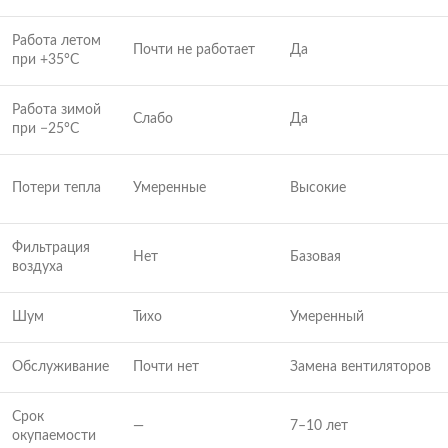
Работа летом
Почти не работает
Да
при +35°C
Работа зимой
Слабо
Да
при −25°C
Потери тепла
Умеренные
Высокие
Фильтрация
Нет
Базовая
воздуха
Шум
Тихо
Умеренный
Обслуживание
Почти нет
Замена вентиляторов
Срок
—
7–10 лет
окупаемости