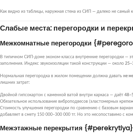
Как видно из таблицы, наружная стена из СИП — далеко не самый к
Слабые места: перегородки и перек
Межкомнатные перегородки {#peregoro
В типичном СИП-доме эконом-класса внутренние перегородки — э
заполнения. Индекс звукоизоляции такой конструкции — около
25–
Нормальная перегородка в жилом помещении должна давать
не м
лишних затрат:
Двойной гипсокартон с каменной ватой внутри каркаса — даёт
48–
Обязательное использование виброподвесов (эластомерных крепеже
Стоимость улучшения перегородки по сравнению с базовым вариа
добавляет в смету 150 000–300 000 тг. Но это несопоставимо с ко
Межэтажные перекрытия {#perekrytiya}