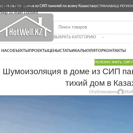
троительство домов из СИП панелей по всему Казахстану
Skip to navigation
СТРАНА
ВАШ РЕГИО
Skip to main content
ВЫБРАТЬ КАТЕГОРИЮ
 НАС
ОБЪЕКТЫ
ПРОЕКТЫ
ЦЕНЫ
СТАТЬИ
КАЛЬКУЛЯТОР
КОНТАКТЫ
ПОЛЕЗНО ЗНАТЬ
,
СИП 
Шумоизоляция в доме из СИП пан
тихий дом в Каза
Опубликовано
Vital