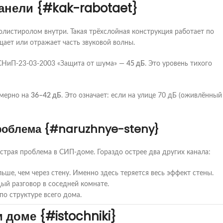
анели {#kak-rabotaet}
ополистиролом внутри. Такая трёхслойная конструкция работает по
ает или отражает часть звуковой волны.
СНиП-23-03-2003 «Защита от шума» —
45 дБ
. Это уровень тихого
имерно на
36–42 дБ
. Это означает: если на улице 70 дБ (оживлённый
роблема {#naruzhnye-steny}
страя проблема в СИП-доме. Гораздо острее два других канала:
ше, чем через стену. Именно здесь теряется весь эффект стены.
ый разговор в соседней комнате.
о структуре всего дома.
доме {#istochniki}