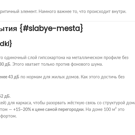
ритичный элемент. Намного важнее то, что происходит внутри.
рытия {#slabye-mesta}
dki}
то одиночный слой гипсокартона на металлическом профиле без
30 дБ
. Этого хватает только против фонового шума.
енее 43 дБ
по нормам для жилых домов. Как этого достичь без
52 дБ
.
й) для каркаса, чтобы разорвать жёсткую связь со структурой дом
нтом —
+15–20% к цене самой перегородки
. На доме 100 м² это
мфортом.