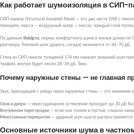
Как работает шумоизоляция в СИП-п
СИП-панель (Structural Insulated Panel) — это два листа OSB с пен
принципу «масса — воздушный зазор — масса»: каждый слой поглощ
По данным
thesip.ru
, нормы комфортного шума в жилых домах по 
разговора. Уличный шум (дорога, соседи) начинается от 60–70 дБ.
Стена из СИП-панели толщиной 174 мм снижает внешний шум пр
трафик), внутри будет около 28–34 дБ. Тихо.
Почему наружные стены — не главная п
Звук, приходящий с улицы через наружные стены, — это наименее о
Окна и двери
— через одинарное остекление проходит до 30 дБ боль
Внутренние перегородки
— если они тонкие и пустые, слышно кажд
Межэтажные перекрытия
— ударный шум (шаги) распространяется п
Основные источники шума в частном 