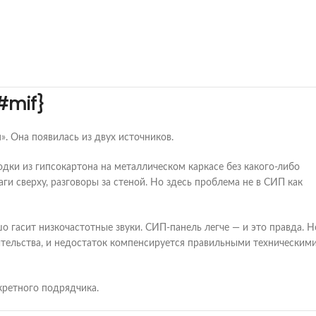
#mif}
. Она появилась из двух источников.
дки из гипсокартона на металлическом каркасе без какого-либо
ги сверху, разговоры за стеной. Но здесь проблема не в СИП как
о гасит низкочастотные звуки. СИП-панель легче — и это правда. Н
оительства, и недостаток компенсируется правильными техническим
кретного подрядчика.