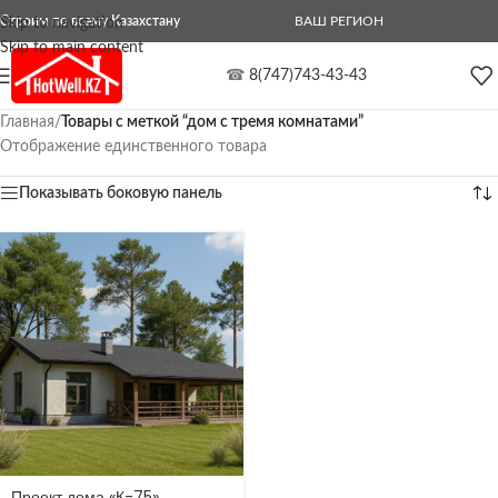
Строим по всему Казахстану
ВАШ РЕГИОН
Skip to navigation
Skip to main content
☎
8(747)743-43-43
Главная
/
Товары с меткой “дом с тремя комнатами”
Отображение единственного товара
Показывать боковую панель
Проект дома «К-75»