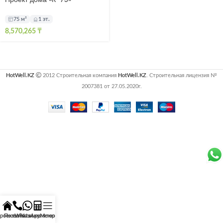
75 м²
1 эт.
8,570,265
₸
HotWell.KZ
2012 Строительная компания
HotWell.KZ
. Строительная лицензия №
2007381 от 27.05.2020г.
роекты
Позвонить
WhatsApp
Калькулятор
Меню