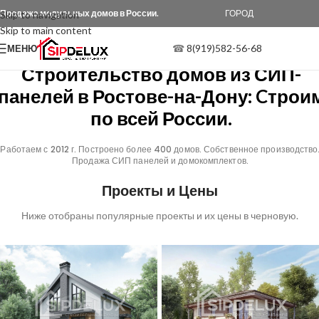
Продажа модульных домов в России.
ГОРОД
Skip to navigation
Skip to main content
☎
8(919)582-56-68
МЕНЮ
Строительство домов из СИП-
панелей в Ростове-на-Дону: Cтрои
по всей России.
Работаем с 2012 г. Построено более 400 домов. Собственное производство
Продажа СИП панелей и домокомплектов.
Проекты и Цены
Ниже отобраны популярные проекты и их цены в черновую.