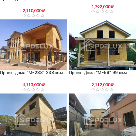
1,792,000
₽
2,110,000
₽
Проект дома “М-238” 238 кв.м
Проект Дома “М-99” 99 кв.м
4,113,000
₽
2,112,000
₽