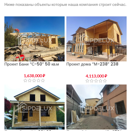
Ниже показаны объекты которые наша компания строит сейчас.
Проект Бани “С-50” 50 кв.м
Проект дома “М-238” 238
кв.м
1,638,000
₽
4,113,000
₽