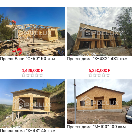
Проект Бани “С-50” 50 кв.м
Проект дома “К-432” 432 кв.м
1,638,000
₽
5,250,000
₽
Проект дома “М-100” 100 кв.м
Проект дома “К-48” 48 кв.м