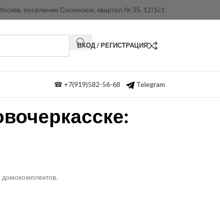
Москва, поселение Сосенское, квартал № 35, 12/1с1
ВХОД / РЕГИСТРАЦИЯ
☎ +7(919)582-56-68
Telegram
овочеркасске:
 домокомплектов.