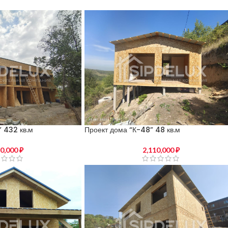
 432 кв.м
Проект дома “К-48” 48 кв.м
50,000
₽
2,110,000
₽