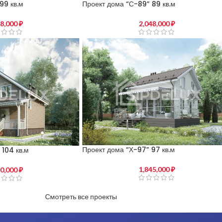
99 кв.м
Проект дома “С-89” 89 кв.м
48,000
₽
2,048,000
₽
Проект дома “Х-97” 97 кв.м
 104 кв.м
1,845,000
₽
10,000
₽
Смотреть все проекты