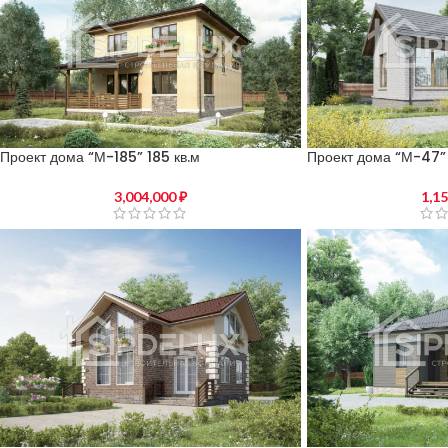
Проект дома “М-185” 185 кв.м
Проект дома “М-47” 
3,004,000
₽
1,1