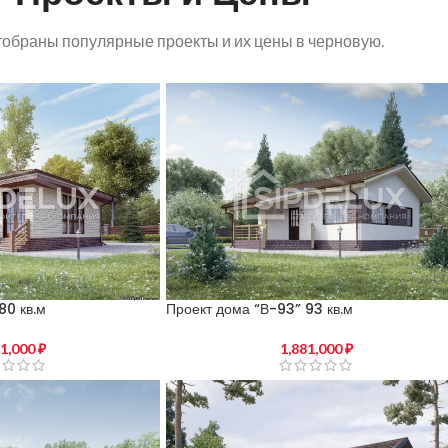
обраны популярные проекты и их цены в черновую.
Проект дома “В-93” 93 кв.м
80 кв.м
1,881,000
₽
71,000
₽