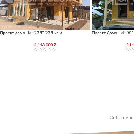
Проект дома “М-238” 238 кв.м
Проект Дома “М-99” 
4,113,000
₽
2,1
Собственны