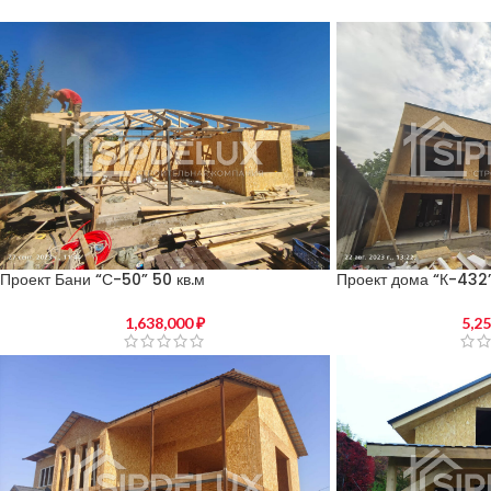
Проект Бани “С-50” 50 кв.м
Проект дома “К-432”
1,638,000
₽
5,2