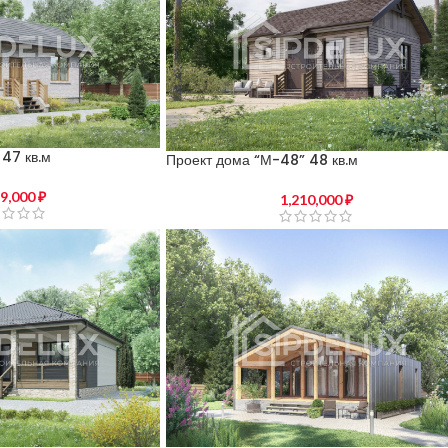
47 кв.м
Проект дома “М-48” 48 кв.м
59,000
₽
1,210,000
₽