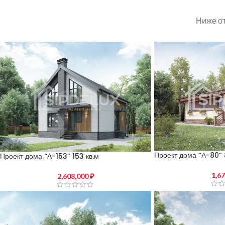
Ниже от
Проект дома “А-80” 
Проект дома “А-153” 153 кв.м
1,6
2,608,000
₽